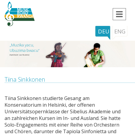
Toggle
navigat
DEU
ENG
„Muzika yacu,
Ubuzima bwacu“
[Sprichwort aus Ruanda]
Tiina Sinkkonen
Tiina Sinkkonen studierte Gesang am
Konservatorium in Helsinki, der offenen
Universitätsopernklasse der Sibelius Akademie und
an zahlreichen Kursen im In- und Ausland. Sie hatte
Solo-Engagements mit einer Reihe von Orchestern
und Chören, darunter die Tapiola Sinfonietta und