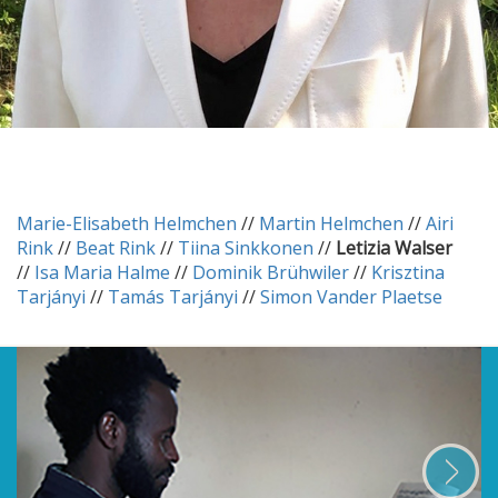
Marie-Elisabeth Helmchen
//
Martin Helmchen
//
Airi
Rink
//
Beat Rink
//
Tiina Sinkkonen
//
Letizia Walser
//
Isa Maria Halme
//
Dominik Brühwiler
//
Krisztina
Tarjányi
//
Tamás Tarjányi
//
Simon Vander Plaetse