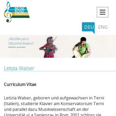
Toggle
navigat
DEU
ENG
„Muzika yacu,
Ubuzima bwacu“
[Sprichwort aus Ruanda]
Letizia Walser
Curriculum Vitae
Letizia Walser, geboren und aufgewachsen in Terni
(Italien), studierte Klavier am Konservatorium Terni
und parallel dazu Musikwissenschaft an der
Universität «La Sapienza» in Rom. 2001 schloss sie