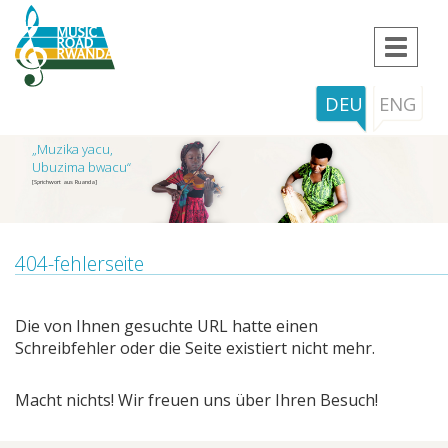
Toggle
navigat
DEU
ENG
„Muzika yacu,
Ubuzima bwacu“
[Sprichwort aus Ruanda]
404-fehlerseite
Die von Ihnen gesuchte URL hatte einen
Schreibfehler oder die Seite existiert nicht mehr.
Macht nichts! Wir freuen uns über Ihren Besuch!