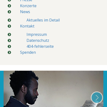
Konzerte
News
Aktuelles im Detail
Kontakt
Impressum
Datenschutz
404-fehlerseite
Spenden